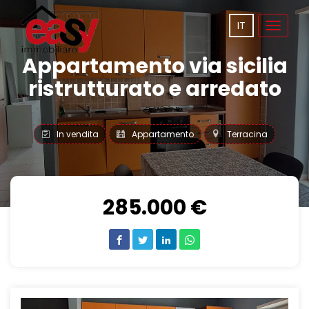
IT
Toggle
navigat
Appartamento via sicilia
ristrutturato e arredato
In vendita
Appartamento
Terracina
285.000 €
Previous
Next