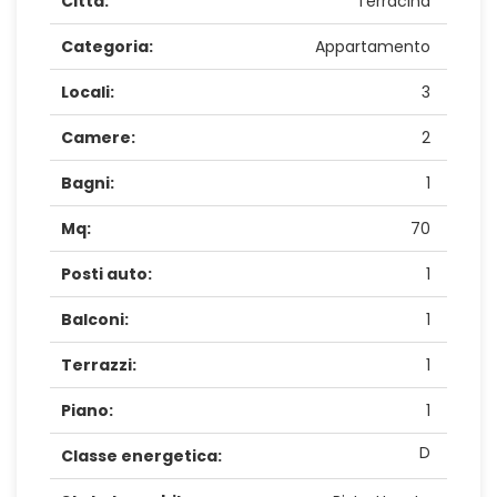
Città:
Terracina
Categoria:
Appartamento
Locali:
3
Camere:
2
Bagni:
1
Mq:
70
Posti auto:
1
Balconi:
1
Terrazzi:
1
Piano:
1
D
Classe energetica: