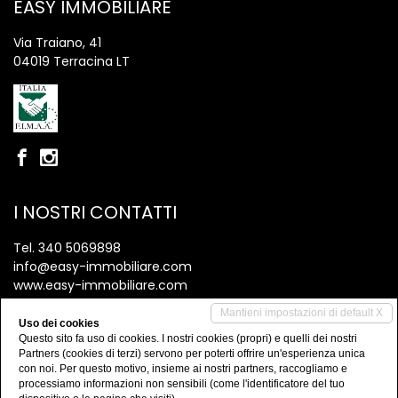
EASY IMMOBILIARE
Via Traiano, 41
04019 Terracina LT
I NOSTRI CONTATTI
Tel.
340 5069898
info@easy-immobiliare.com
www.easy-immobiliare.com
Mantieni impostazioni di default X
Uso dei cookies
IMMOBILI
Questo sito fa uso di cookies. I nostri cookies (propri) e quelli dei nostri
Partners (cookies di terzi) servono per poterti offrire un'esperienza unica
Vendite
con noi. Per questo motivo, insieme ai nostri partners, raccogliamo e
processiamo informazioni non sensibili (come l'identificatore del tuo